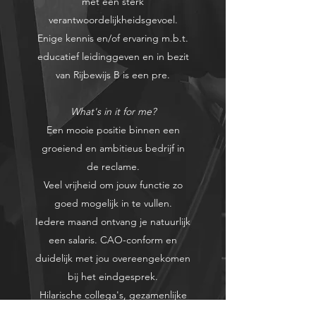
met een sterk
verantwoordelijkheidsgevoel.
Enige kennis en/of ervaring m.b.t.
educatief leidinggeven en in bezit
van Rijbewijs B is een pre.
What's in it for me?
Een mooie positie binnen een
groeiend en ambitieus bedrijf in
de reclame.
Veel vrijheid om jouw functie zo
goed mogelijk in te vullen.
Iedere maand ontvang je natuurlijk
een salaris. CAO-conform en
duidelijk met jou overeengekomen
bij het eindgesprek.
Hilarische collega's, gezamenlijke
lunches en goede koffie (of thee).