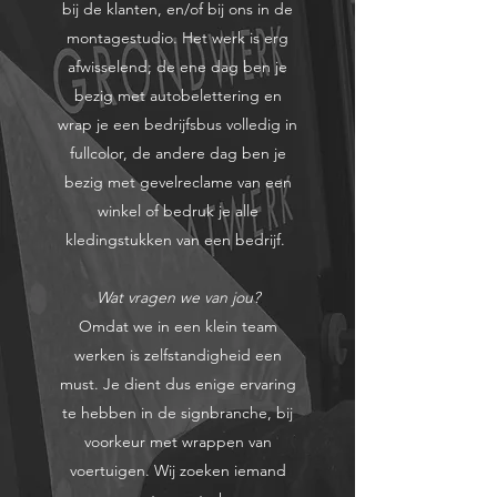
bij de klanten, en/of bij ons in de
montagestudio. Het werk is erg
afwisselend; de ene dag ben je
bezig met autobelettering en
wrap je een bedrijfsbus volledig in
fullcolor, de andere dag ben je
bezig met gevelreclame van een
winkel of bedruk je alle
kledingstukken van een bedrijf.
Wat vragen we van jou?
Omdat we in een klein team
werken is zelfstandigheid een
must. Je dient dus enige ervaring
te hebben in de signbranche, bij
voorkeur met wrappen van
voertuigen. Wij zoeken iemand