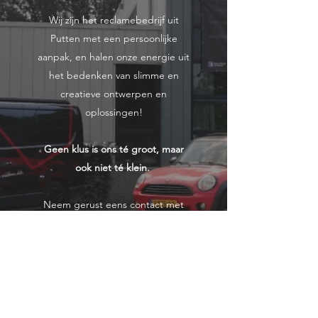
Wij zijn het reclamebedrijf uit
Putten met een persoonlijke
aanpak, en halen onze energie uit
het bedenken van slimme en
creatieve ontwerpen en
oplossingen!
Geen klus is ons té groot, maar
ook niet té klein.
Neem gerust eens contact met
ons op.
We staan altijd open voor nieuwe
uitdagingen en hebben
goede
koffie
paraat staan!
Afspraak maken